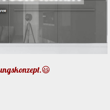
tungskonzept.😃