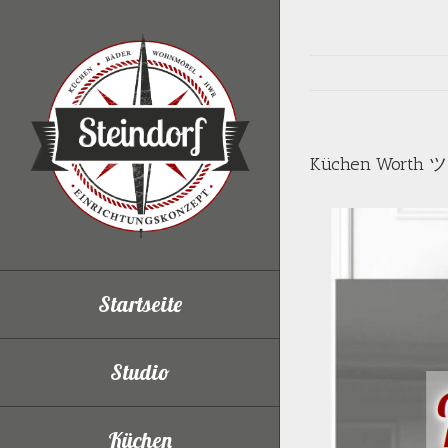
Skip
to
content
Küchen Worth ツ 
Startseite
Studio
Küchen