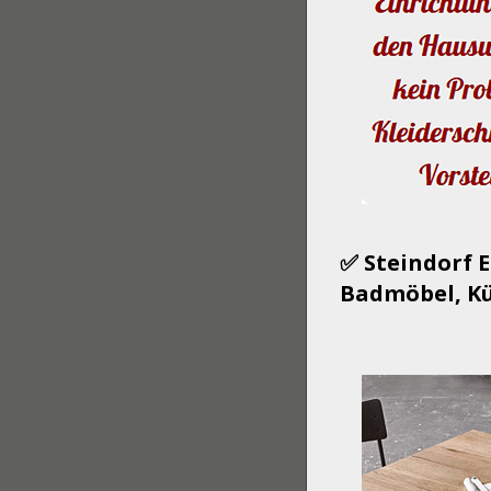
✅ Steindorf 
Badmöbel, Kü