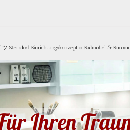
f ツ Steindorf Einrichtungskonzept » Badmöbel & Bürom