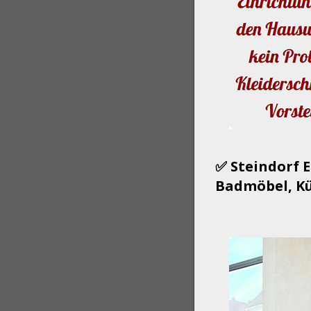
✅ Steindorf 
Badmöbel, Kü