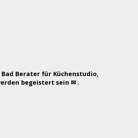
 Bad Berater für Küchenstudio,
rden begeistert sein ✉
.