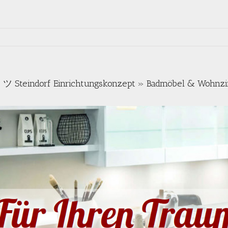
ツ Steindorf Einrichtungskonzept » Badmöbel & Wohn