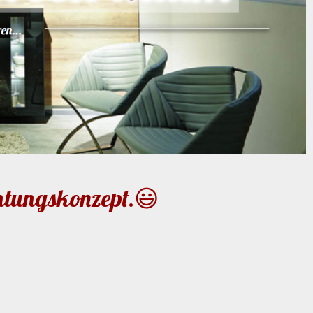
htungskonzept.😃