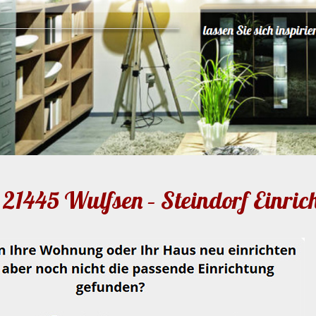
21445 Wulfsen – Steindorf Einric