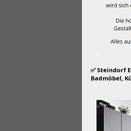
✅ Steindorf 
Badmöbel, Kü