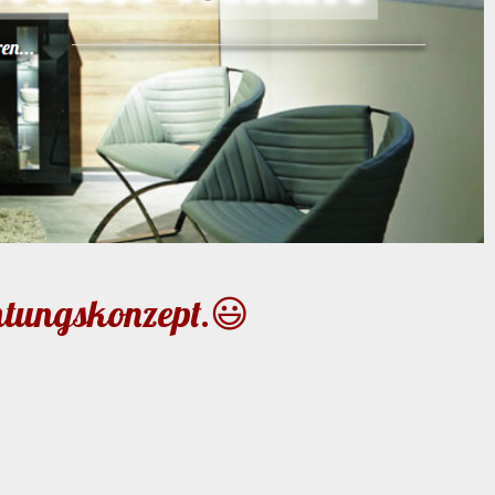
chtungskonzept.😃