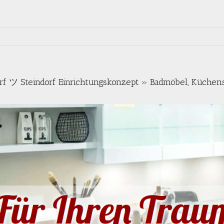
f ツ Steindorf Einrichtungskonzept » Badmöbel, Küchen